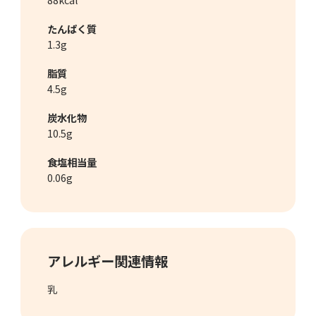
たんぱく質
1.3g
脂質
4.5g
炭水化物
10.5g
食塩相当量
0.06g
アレルギー関連情報
乳