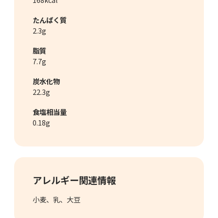
たんぱく質
2.3g
脂質
7.7g
炭水化物
22.3g
食塩相当量
0.18g
アレルギー関連情報
小麦
乳
大豆